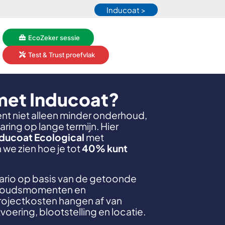
Inducoat >
EcoZeker sessie
Test & Trust proefvlak
met Inducoat?
t niet alleen minder onderhoud,
ring op lange termijn. Hier
nducoat Ecological
met
 we zien hoe je tot
40% kunt
ario op basis van de getoonde
derhoudsmomenten en
rojectkosten hangen af van
ering, blootstelling en locatie.