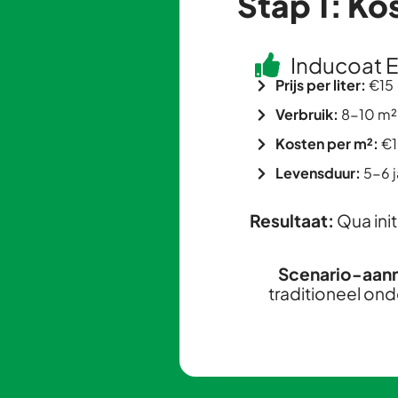
Stap 1: Ko
Inducoat E
Prijs per liter:
€15
Verbruik:
8-10 m² 
Kosten per m²:
€1
Levensduur:
5-6 j
Resultaat:
Qua init
Scenario-aan
traditioneel on