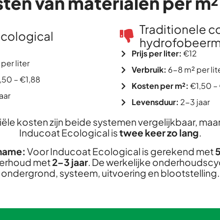
sten van materialen per m²
Traditionele c
cological
hydrofobeerm
Prijs per liter:
€12
per liter
Verbruik:
6-8 m² per lit
,50 – €1,88
Kosten per m²:
€1,50 –
aar
Levensduur:
2-3 jaar
iële kosten zijn beide systemen vergelijkbaar, maa
Inducoat Ecological is
twee keer zo lang
.
name:
Voor Inducoat Ecological is gerekend met
5
derhoud met
2–3 jaar
. De werkelijke onderhoudscyc
ondergrond, systeem, uitvoering en blootstelling.