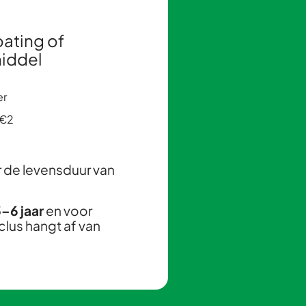
oating of
iddel
er
 €2
r de levensduur van
–6 jaar
en voor
lus hangt af van