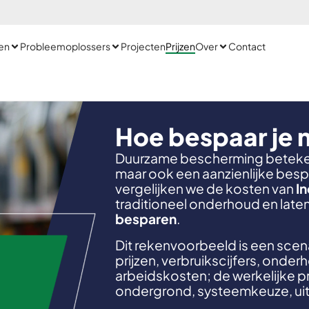
en
Probleemoplossers
Projecten
Prijzen
Over
Contact
Hoe bespaar je 
Duurzame bescherming beteken
maar ook een aanzienlijke bespa
vergelijken we de kosten van
I
traditioneel onderhoud en laten
besparen
.
Dit rekenvoorbeeld is een scen
prijzen, verbruikscijfers, on
arbeidskosten; de werkelijke p
ondergrond, systeemkeuze, uitvo