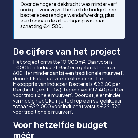
Door de hogere dekkracht was minder verf
nodig — voor vrijwel hetzelfde budget een
bacteriebestendige wandafwerking, plus
een bespaarde arbeidsgang van naar
schatting €4.500.
De cijfers van het project
Het project omvatte 10.000 m². Daarvoor is
1.000 liter Inducoat Bacteria gebruikt — circa
800 liter minder dan bij een traditionele muurverf,
doordat Inducoat veel dekkender is. De
inkoopprijs van Inducoat Bacteria is €22,00 per
liter (bruto, excl. btw), tegenover €12,40 per liter
voor traditionele muurverf. Doordat je er minder
van nodig hebt, kom je toch op een vergelijkbaar
totaal: €22.000 voor Inducoat versus €22.320
voor traditionele muurverf.
Voor hetzelfde budget
méér