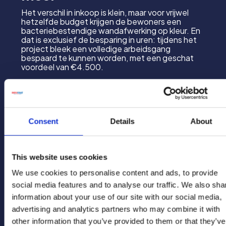
Het verschil in inkoop is klein, maar voor vrijwel
hetzelfde budget krijgen de bewoners een
bacteriebestendige wandafwerking op kleur. En
dat is exclusief de besparing in uren: tijdens het
project bleek een volledige arbeidsgang
bespaard te kunnen worden, met een geschat
voordeel van €4.500.
Wat kan Inducoat voor jou besparen?
Consent
Details
About
Maak met de besparingscalculator een
indicatieve inschatting voor jouw situatie.
Naar de besparingscalculator
This website uses cookies
We use cookies to personalise content and ads, to provide
social media features and to analyse our traffic. We also sha
information about your use of our site with our social media,
advertising and analytics partners who may combine it with
other information that you’ve provided to them or that they’ve