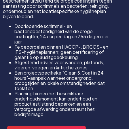
beschermen uitsluitend de droge coatingfilm tegen
aantasting door schimmels en bacteriën; reiniging,
onderhoud en het locatiespecifieke hygiëneplan
blijven leidend.
Doorlopende schimmel- en
bacteriebestendigheid van de droge
coatingfilm, 24 uur per dag en 365 dagen per
jaar
Te beoordelen binnen HACCP-, BRCGS- en
IFS-hygiëneplannen; geen certificering of
garantie op auditgoedkeuring
Afgestemd advies voor wanden, plafonds,
vloeren, voegen en kritische zones
Een projectspecifieke “Clean & Coat in 24
hours”-aanpak wanneer ondergrond,
droogtijden en lokale omstandigheden dat
toelaten
Planning binnen het beschikbare
onderhoudsmoment kan onderhoud en
productiestilstand beperken en een
verzorgde afwerking ondersteunt het
bedrijfsimago