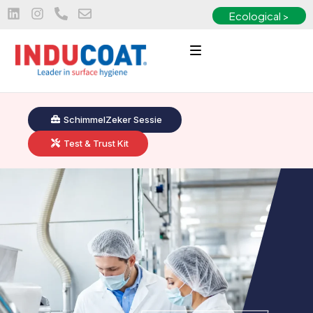
Ecological >
SchimmelZeker Sessie
Test & Trust Kit