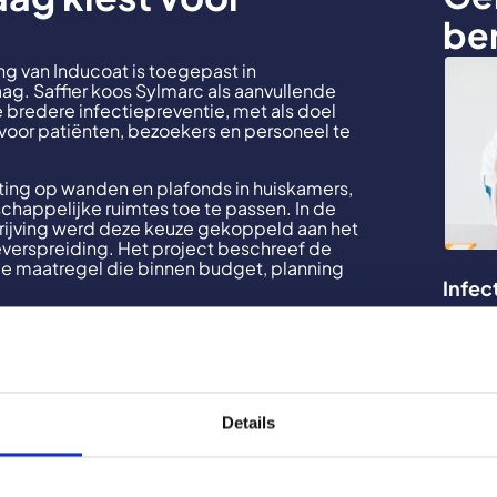
be
g van Inducoat is toegepast in
Haag. Saffier koos Sylmarc als aanvullende
bredere infectiepreventie, met als doel
oor patiënten, bezoekers en personeel te
ting op wanden en plafonds in huiskamers,
appelijke ruimtes toe te passen. In de
rijving werd deze keuze gekoppeld aan het
verspreiding. Het project beschreef de
de maatregel die binnen budget, planning
Infec
De Bi
ng beschermt de droge verffilm tegen
vangt reiniging, desinfectie of andere
Lees 
 niet.
or zorginstellingen
.
Details