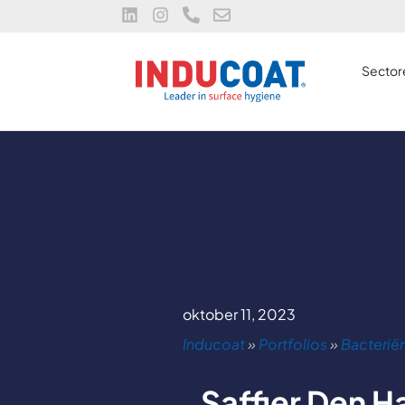
Sector
oktober 11, 2023
Inducoat
»
Portfolios
»
Bacterië
Saffier Den H