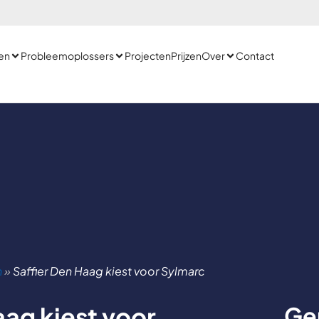
en
Probleemoplossers
Projecten
Prijzen
Over
Contact
n
»
Saffier Den Haag kiest voor Sylmarc
aag kiest voor
Ge