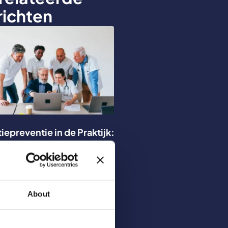
richten
tiepreventie in de Praktijk:
jdrage van Leo Ummels
verder >
About