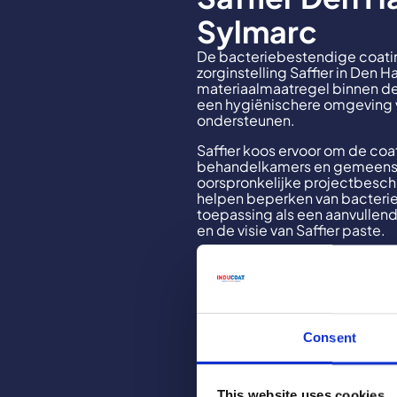
Sylmarc
De bacteriebestendige coatin
zorginstelling Saffier in Den 
materiaalmaatregel binnen de 
een hygiënischere omgeving v
ondersteunen.
Saffier koos ervoor om de coa
behandelkamers en gemeensch
oorspronkelijke projectbesch
helpen beperken van bacterie
toepassing als een aanvullen
en de visie van Saffier paste.
De bacteriebestendige coati
bacteriële aantasting. Zij ver
infectiepreventiemaatregelen
Lees meer over onze aanpak vo
Consent
This website uses cookies