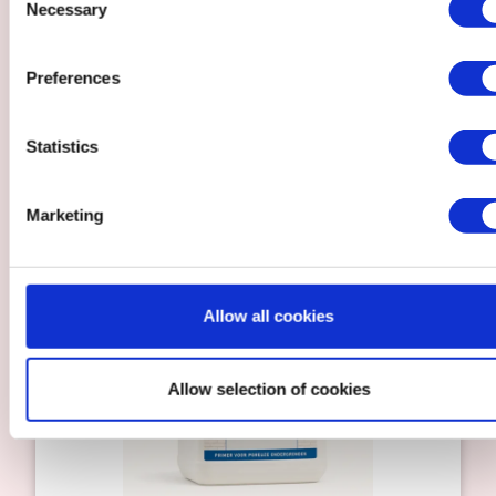
Necessary
MULTIPRIM
Selection
Een universele, hechtversterkende
Preferences
watergedragen primer die moeilijke of
zuigende ondergronden stabiliseert en de
hechting van Inducoat coatings
aantoonbaar verbetert. Dé basis voor
Statistics
duurzaam en betrouwbaar schilderwerk.
Marketing
Allow all cookies
Allow selection of cookies