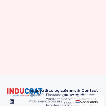
Inducoat
Ecological
Kennis &
Contact
aanvragen
Sectoren
Plantaardige
Contact
wastechniek
Inducoat
SchimmelZeker-
Probleemoplossers
Nederlands
sessie
Probleemoplossers
Contact