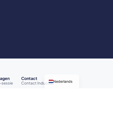
ragen
Contact
Nederlands
-sessie
Contact Inducoat
Contact Ecological
e
(033) 456 23 94
efvlak
info@inducoat.com