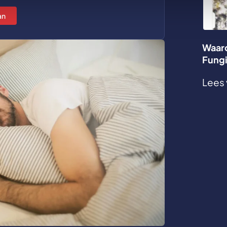
an
Waaro
Fung
Lees 