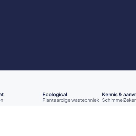
at
Ecological
Kennis & aanv
en
Plantaardige wastechniek
SchimmelZeker
emoplossers
Probleemoplossers
Test & Trust kit
en
Sectoren
EcoZeker-sessi
bank
Projecten
Test & Trust pro
Kennisbank