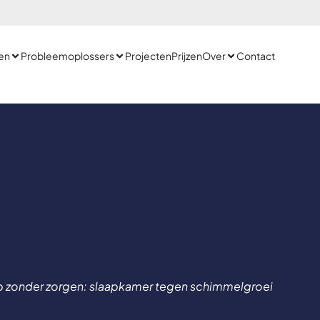
en
Probleemoplossers
Projecten
Prijzen
Over
Contact
p zonder zorgen: slaapkamer tegen schimmelgroei