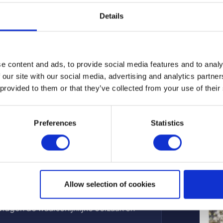
aanpakken
Details
r de bron van vocht
— lekkages, slechte
e. Kan de vochtbron niet direct worden
 schimmelbestendige afwerking in de
ming van het oppervlak.
mmel
— reinig de aangetaste oppervlakken
e content and ads, to provide social media features and to analy
t de Inducoat Cleaner (zie het
 our site with our social media, advertising and analytics partn
ndige verf
— een verf waarvan de droge
 provided to them or that they’ve collected from your use of their
Waaro
egen aantastende schimmels (getest volgens
droge
 voor
— schoon, droog en vrij van vuil, stof
.
Preferences
Statistics
Lees 
jkmatig, volgens het productdatablad.
— blijf preventieve maatregelen nemen en
or een gezonde slaapkameromgeving.
Allow selection of cookies
vragen de waarschijnlijke oorzaak en