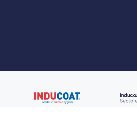
Induco
Sector
Proble
Project
Kennis
Prijzen