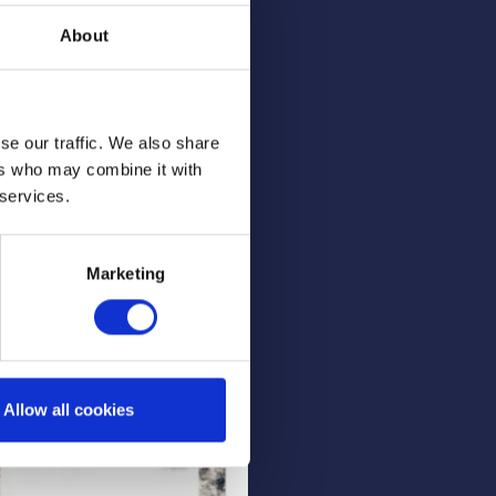
About
se our traffic. We also share
ers who may combine it with
 services.
m Inducoat alleen de
 verffilm claimt
Marketing
verder >
Allow all cookies