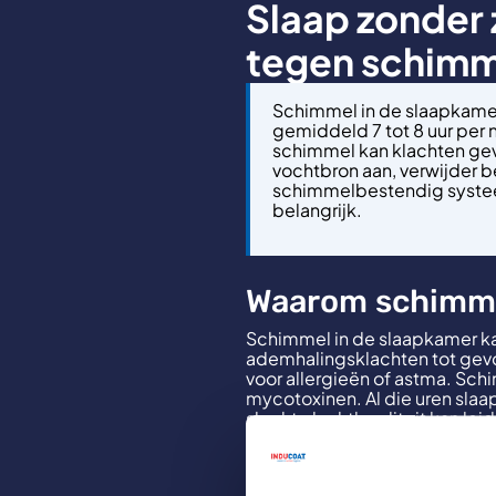
Slaap zonder
tegen schimm
Schimmel in de slaapkamer
gemiddeld 7 tot 8 uur per 
schimmel kan klachten geve
vochtbron aan, verwijder 
schimmelbestendig systeem
belangrijk.
Waarom schimmel
Schimmel in de slaapkamer ka
ademhalingsklachten tot gevol
voor allergieën of astma. Sc
mycotoxinen. Al die uren slaa
slechte luchtkwaliteit kan le
minder energie overdag. Ne
pak ze snel aan.