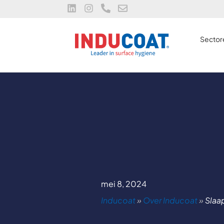
Sector
mei 8, 2024
Inducoat
»
Over Inducoat
»
Slaa