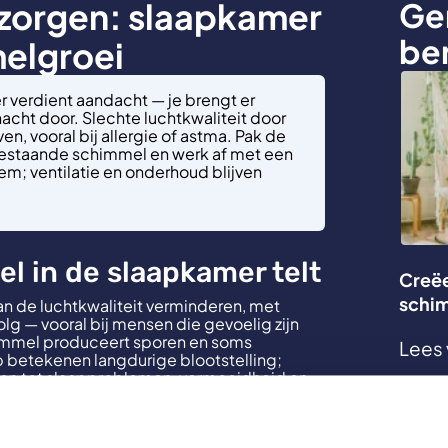
 zorgen: slaapkamer
Ge
be
elgroei
 verdient aandacht — je brengt er
nacht door. Slechte luchtkwaliteit door
n, vooral bij allergie of astma. Pak de
bestaande schimmel en werk af met een
; ventilatie en onderhoud blijven
 in de slaapkamer telt
Creëe
schi
n de luchtkwaliteit verminderen, met
g — vooral bij mensen die gevoelig zijn
himmel produceert sporen en soms
Lees 
p betekenen langdurige blootstelling;
iden tot slaapproblemen, vermoeidheid en
em schimmelproblemen daarom serieus en